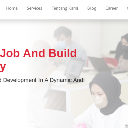
Home
Services
Tentang Kami
Blog
Career
Job And Build
ay
nd Development In A Dynamic And