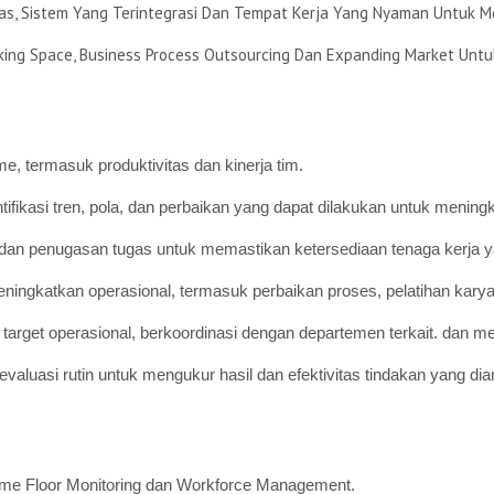
tas, Sistem Yang Terintegrasi Dan Tempat Kerja Yang Nyaman Untu
ing Space, Business Process Outsourcing Dan Expanding Market Untu
e, termasuk produktivitas dan kinerja tim.
fikasi tren, pola, dan perbaikan yang dapat dilakukan untuk meningka
 dan penugasan tugas untuk memastikan ketersediaan tenaga kerja y
eningkatkan operasional, termasuk perbaikan proses, pelatihan karya
target operasional, berkoordinasi dengan departemen terkait. dan me
luasi rutin untuk mengukur hasil dan efektivitas tindakan yang dia
ime Floor Monitoring dan Workforce Management.